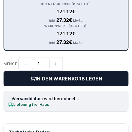
IHR STÜCKPREIS (BRUTTO):
171.12
€
27.32
€
inkl.
MwSt.
WARENWERT (BRUTTO):
171.12
€
27.32
€
inkl.
MwSt.
−
+
MENGE
IN DEN WARENKORB LEGEN
Versanddatum wird berechnet...
Lieferung frei Haus