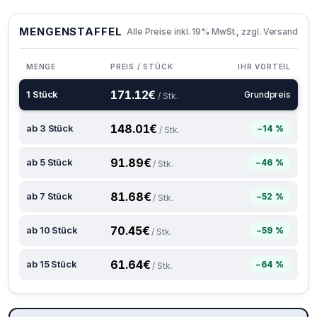
MENGENSTAFFEL
Alle Preise inkl. 19% MwSt., zzgl. Versand
MENGE
PREIS / STÜCK
IHR VORTEIL
171.12
€
1 Stück
Grundpreis
/ Stk.
148.01
€
ab 3 Stück
−14 %
/ Stk.
91.89
€
ab 5 Stück
−46 %
/ Stk.
81.68
€
ab 7 Stück
−52 %
/ Stk.
70.45
€
ab 10 Stück
−59 %
/ Stk.
61.64
€
ab 15 Stück
−64 %
/ Stk.