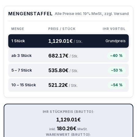
MENGENSTAFFEL
Alle Preise inkl. 19% MwSt., zzgl. Versand
MENGE
PREIS / STÜCK
IHR VORTEIL
1,129.01
€
1 Stück
Grundpreis
/ Stk.
682.17
€
ab 3 Stück
−40 %
/ Stk.
535.80
€
5 – 7 Stück
−53 %
/ Stk.
521.22
€
10 – 15 Stück
−54 %
/ Stk.
IHR STÜCKPREIS (BRUTTO):
1,129.01
€
180.26
€
inkl.
MwSt.
WARENWERT (BRUTTO):