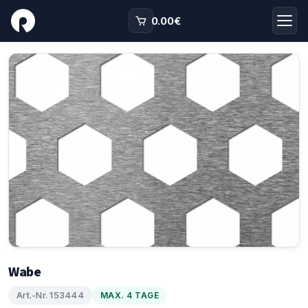
0.00
€
Wabe
Art.-Nr. 153444
MAX. 4 TAGE