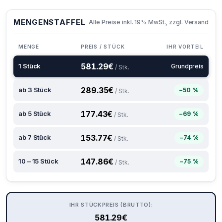
MENGENSTAFFEL
Alle Preise inkl. 19% MwSt., zzgl. Versand
MENGE
PREIS / STÜCK
IHR VORTEIL
581.29
€
1 Stück
Grundpreis
/ Stk.
289.35
€
ab 3 Stück
−50 %
/ Stk.
177.43
€
ab 5 Stück
−69 %
/ Stk.
153.77
€
ab 7 Stück
−74 %
/ Stk.
147.86
€
10 – 15 Stück
−75 %
/ Stk.
IHR STÜCKPREIS (BRUTTO):
581.29
€