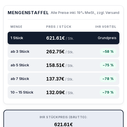
MENGENSTAFFEL
Alle Preise inkl. 19% MwSt., zzgl. Versand
MENGE
PREIS / STÜCK
IHR VORTEIL
621.61
€
1 Stück
Grundpreis
/ Stk.
262.75
€
ab 3 Stück
−58 %
/ Stk.
158.51
€
ab 5 Stück
−75 %
/ Stk.
137.37
€
ab 7 Stück
−78 %
/ Stk.
132.09
€
10 – 15 Stück
−79 %
/ Stk.
IHR STÜCKPREIS (BRUTTO):
621.61
€