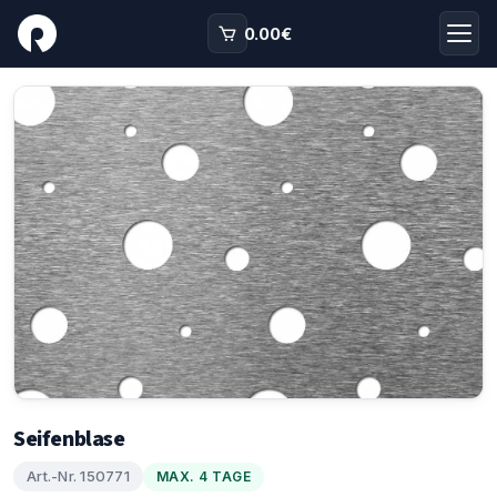
0.00
€
Seifenblase
Art.-Nr. 150771
MAX. 4 TAGE