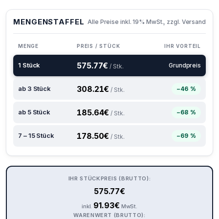
MENGENSTAFFEL
Alle Preise inkl. 19% MwSt., zzgl. Versand
MENGE
PREIS / STÜCK
IHR VORTEIL
575.77
€
1 Stück
Grundpreis
/ Stk.
308.21
€
ab 3 Stück
−46 %
/ Stk.
185.64
€
ab 5 Stück
−68 %
/ Stk.
178.50
€
7 – 15 Stück
−69 %
/ Stk.
IHR STÜCKPREIS (BRUTTO):
575.77
€
91.93
€
inkl.
MwSt.
WARENWERT (BRUTTO):