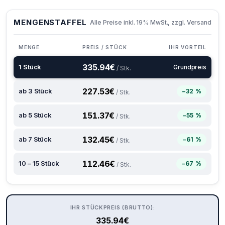
MENGENSTAFFEL
Alle Preise inkl. 19% MwSt., zzgl. Versand
MENGE
PREIS / STÜCK
IHR VORTEIL
335.94
€
1 Stück
Grundpreis
/ Stk.
227.53
€
ab 3 Stück
−32 %
/ Stk.
151.37
€
ab 5 Stück
−55 %
/ Stk.
132.45
€
ab 7 Stück
−61 %
/ Stk.
112.46
€
10 – 15 Stück
−67 %
/ Stk.
IHR STÜCKPREIS (BRUTTO):
335.94
€