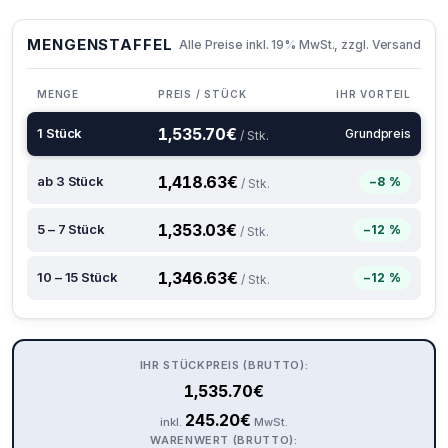
MENGENSTAFFEL
Alle Preise inkl. 19% MwSt., zzgl. Versand
MENGE
PREIS / STÜCK
IHR VORTEIL
1,535.70
€
1 Stück
Grundpreis
/ Stk.
1,418.63
€
ab 3 Stück
−8 %
/ Stk.
1,353.03
€
5 – 7 Stück
−12 %
/ Stk.
1,346.63
€
10 – 15 Stück
−12 %
/ Stk.
IHR STÜCKPREIS (BRUTTO):
1,535.70
€
245.20
€
inkl.
MwSt.
WARENWERT (BRUTTO):