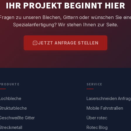
IHR PROJEKT BEGINNT HIER
Fragen zu unseren Blechen, Gittern oder wünschen Sie ein
Spezialanfertigung? Wir stehen Ihnen zur Seite.
JETZT ANFRAGE STELLEN
PRODUKTE
SERVICE
Lochbleche
Laserschneiden Anfra
Strukturbleche
Mobile Fahrstraßen
Geschweißte Gitter
Über rotec
Streckmetall
Rotec Blog