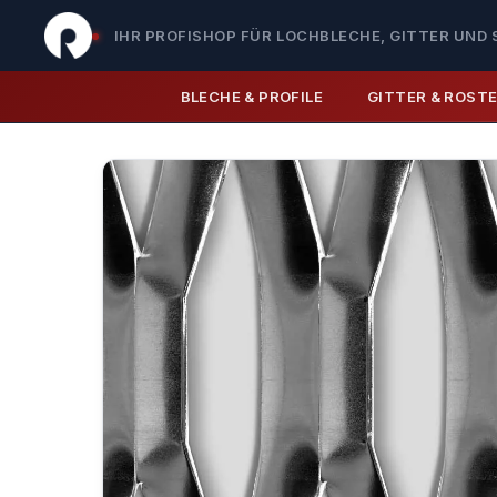
IHR PROFISHOP FÜR LOCHBLECHE, GITTER UND 
BLECHE & PROFILE
GITTER & ROST