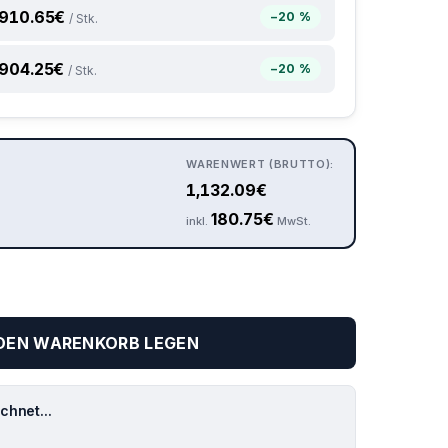
910.65
€
−20 %
/ Stk.
904.25
€
−20 %
/ Stk.
WARENWERT (BRUTTO):
1,132.09
€
180.75
€
inkl.
MwSt.
 DEN WARENKORB LEGEN
hnet...