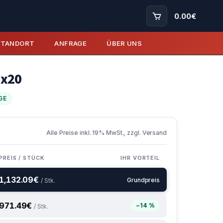
0.00
€
STANDORT
ANFRAGE
ÜBER UNS
5x20
GE
Alle Preise inkl. 19% MwSt., zzgl. Versand
PREIS / STÜCK
IHR VORTEIL
1,132.09
€
Grundpreis
/ Stk.
971.49
€
−14 %
/ Stk.