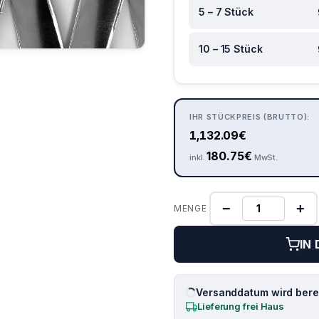
5 – 7 Stück
10 – 15 Stück
IHR STÜCKPREIS (BRUTTO):
1,132.09
€
180.75
€
inkl.
MwSt.
−
+
MENGE
IN
Versanddatum wird berec
Lieferung frei Haus