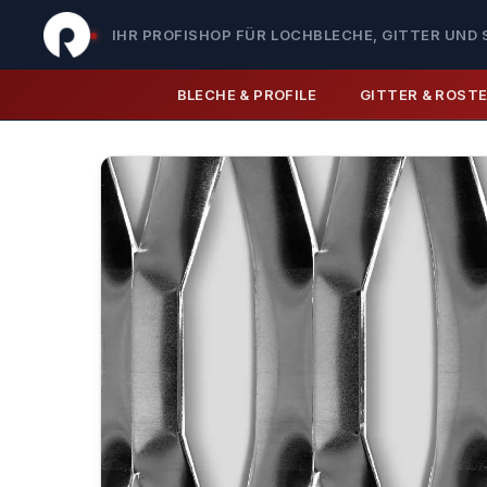
IHR PROFISHOP FÜR LOCHBLECHE, GITTER UND 
BLECHE & PROFILE
GITTER & ROST