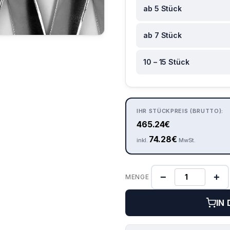
ab 5 Stück
ab 7 Stück
10 – 15 Stück
IHR STÜCKPREIS (BRUTTO):
465.24
€
74.28
€
inkl.
MwSt.
−
+
MENGE
IN