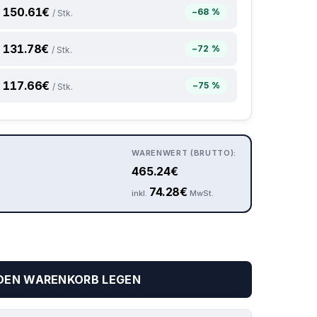
150.61
€
−68 %
/ Stk.
131.78
€
−72 %
/ Stk.
117.66
€
−75 %
/ Stk.
WARENWERT (BRUTTO):
465.24
€
74.28
€
inkl.
MwSt.
 DEN WARENKORB LEGEN