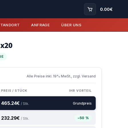
0.00
€
STANDORT
ANFRAGE
ÜBER UNS
5x20
GE
Alle Preise inkl. 19% MwSt., zzgl. Versand
PREIS / STÜCK
IHR VORTEIL
465.24
€
Grundpreis
/ Stk.
232.29
€
−50 %
/ Stk.