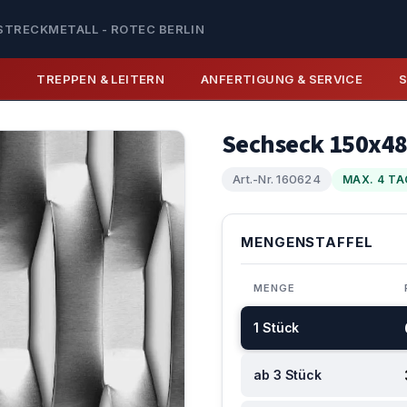
STRECKMETALL - ROTEC BERLIN
E
TREPPEN & LEITERN
ANFERTIGUNG & SERVICE
Sechseck 150x4
Art.-Nr. 160624
MAX. 4 TA
MENGENSTAFFEL
MENGE
1 Stück
ab 3 Stück