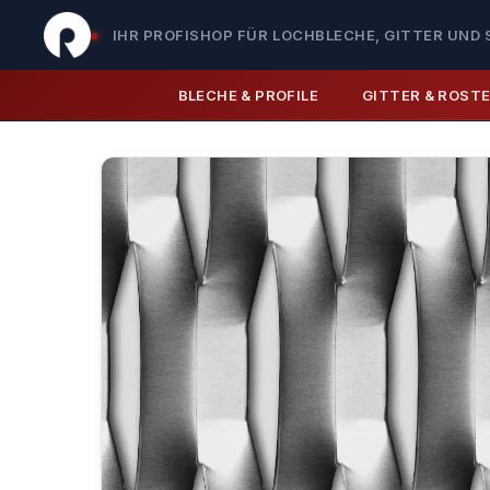
IHR PROFISHOP FÜR LOCHBLECHE, GITTER UND 
BLECHE & PROFILE
GITTER & ROST