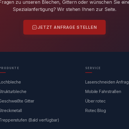
Fragen zu unseren Blechen, Gittern oder wünschen Sie ein
Spezialanfertigung? Wir stehen Ihnen zur Seite.
JETZT ANFRAGE STELLEN
PRODUKTE
SERVICE
Lochbleche
Laserschneiden Anfra
Strukturbleche
Mobile Fahrstraßen
Geschweißte Gitter
Über rotec
Streckmetall
Rotec Blog
Treppenstufen (Bald verfügbar)