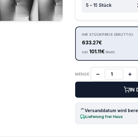
5 – 15 Stück
IHR STÜCKPREIS (BRUTTO):
633.27
€
101.11
€
inkl.
MwSt.
−
+
MENGE
IN
Versanddatum wird berec
Lieferung frei Haus