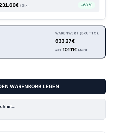
231.60
€
−63 %
/ Stk.
WARENWERT (BRUTTO):
633.27
€
101.11
€
inkl.
MwSt.
 DEN WARENKORB LEGEN
hnet...