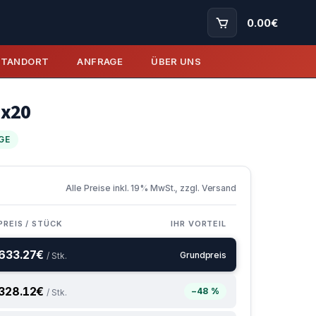
0.00
€
STANDORT
ANFRAGE
ÜBER UNS
8x20
GE
Alle Preise inkl. 19% MwSt., zzgl. Versand
PREIS / STÜCK
IHR VORTEIL
633.27
€
Grundpreis
/ Stk.
328.12
€
−48 %
/ Stk.