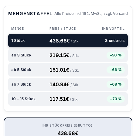
MENGENSTAFFEL
Alle Preise inkl. 19% MwSt., zzgl. Versand
MENGE
PREIS / STÜCK
IHR VORTEIL
438.68
€
1 Stück
Grundpreis
/ Stk.
219.15
€
ab 3 Stück
−50 %
/ Stk.
151.01
€
ab 5 Stück
−66 %
/ Stk.
140.94
€
ab 7 Stück
−68 %
/ Stk.
117.51
€
10 – 15 Stück
−73 %
/ Stk.
IHR STÜCKPREIS (BRUTTO):
438.68
€