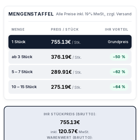
MENGENSTAFFEL
Alle Preise inkl. 19% MwSt., zzgl. Versand
MENGE
PREIS / STÜCK
IHR VORTEIL
755.13
€
1 Stück
Grundpreis
/ Stk.
376.19
€
ab 3 Stück
−50 %
/ Stk.
289.91
€
5 – 7 Stück
−62 %
/ Stk.
275.19
€
10 – 15 Stück
−64 %
/ Stk.
IHR STÜCKPREIS (BRUTTO):
755.13
€
120.57
€
inkl.
MwSt.
WARENWERT (BRUTTO):