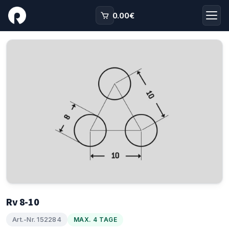
0.00
€
Rv 8-10
Art.-Nr. 152284
MAX. 4 TAGE