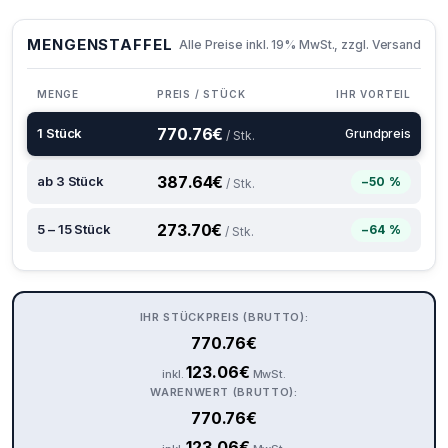
MENGENSTAFFEL
Alle Preise inkl. 19% MwSt., zzgl. Versand
MENGE
PREIS / STÜCK
IHR VORTEIL
770.76
€
1 Stück
Grundpreis
/ Stk.
387.64
€
ab 3 Stück
−50 %
/ Stk.
273.70
€
5 – 15 Stück
−64 %
/ Stk.
IHR STÜCKPREIS (BRUTTO):
770.76
€
123.06
€
inkl.
MwSt.
WARENWERT (BRUTTO):
770.76
€
123.06
€