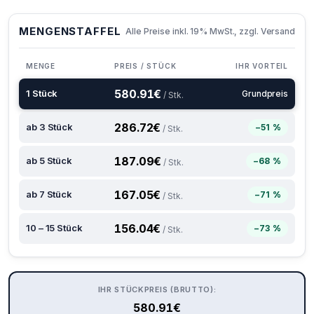
MENGENSTAFFEL
Alle Preise inkl. 19% MwSt., zzgl. Versand
MENGE
PREIS / STÜCK
IHR VORTEIL
580.91
€
1 Stück
Grundpreis
/ Stk.
286.72
€
ab 3 Stück
−51 %
/ Stk.
187.09
€
ab 5 Stück
−68 %
/ Stk.
167.05
€
ab 7 Stück
−71 %
/ Stk.
156.04
€
10 – 15 Stück
−73 %
/ Stk.
IHR STÜCKPREIS (BRUTTO):
580.91
€