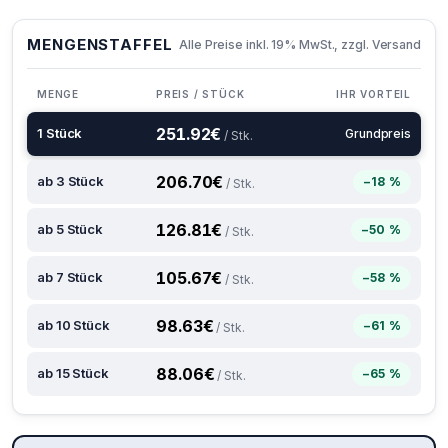
MENGENSTAFFEL
Alle Preise inkl. 19% MwSt., zzgl. Versand
MENGE
PREIS / STÜCK
IHR VORTEIL
251.92
€
1 Stück
Grundpreis
/ Stk.
206.70
€
ab 3 Stück
−18 %
/ Stk.
126.81
€
ab 5 Stück
−50 %
/ Stk.
105.67
€
ab 7 Stück
−58 %
/ Stk.
98.63
€
ab 10 Stück
−61 %
/ Stk.
88.06
€
ab 15 Stück
−65 %
/ Stk.