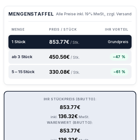
MENGENSTAFFEL
Alle Preise inkl. 19% MwSt., zzgl. Versand
MENGE
PREIS / STÜCK
IHR VORTEIL
853.77
€
1 Stück
Grundpreis
/ Stk.
450.56
€
ab 3 Stück
−47 %
/ Stk.
330.08
€
5 – 15 Stück
−61 %
/ Stk.
IHR STÜCKPREIS (BRUTTO):
853.77
€
136.32
€
inkl.
MwSt.
WARENWERT (BRUTTO):
853.77
€
136.32
€