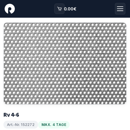
0.00
€
Rv 4-6
Art.-Nr. 152272
MAX. 4 TAGE