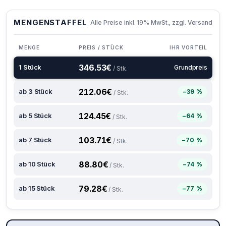
MENGENSTAFFEL
Alle Preise inkl. 19% MwSt., zzgl. Versand
MENGE
PREIS / STÜCK
IHR VORTEIL
346.53
€
1 Stück
Grundpreis
/ Stk.
212.06
€
ab 3 Stück
−39 %
/ Stk.
124.45
€
ab 5 Stück
−64 %
/ Stk.
103.71
€
ab 7 Stück
−70 %
/ Stk.
88.80
€
ab 10 Stück
−74 %
/ Stk.
79.28
€
ab 15 Stück
−77 %
/ Stk.