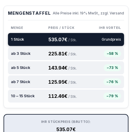
MENGENSTAFFEL
Alle Preise inkl. 19% MwSt., zzgl. Versand
MENGE
PREIS / STÜCK
IHR VORTEIL
535.07
€
1 Stück
Grundpreis
/ Stk.
225.81
€
ab 3 Stück
−58 %
/ Stk.
143.94
€
ab 5 Stück
−73 %
/ Stk.
125.95
€
ab 7 Stück
−76 %
/ Stk.
112.46
€
10 – 15 Stück
−79 %
/ Stk.
IHR STÜCKPREIS (BRUTTO):
535.07
€