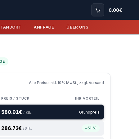
0.00
€
STANDORT
ANFRAGE
ÜBER UNS
GE
Alle Preise inkl. 19% MwSt., zzgl. Versand
PREIS / STÜCK
IHR VORTEIL
580.91
€
Grundpreis
/ Stk.
286.72
€
−51 %
/ Stk.