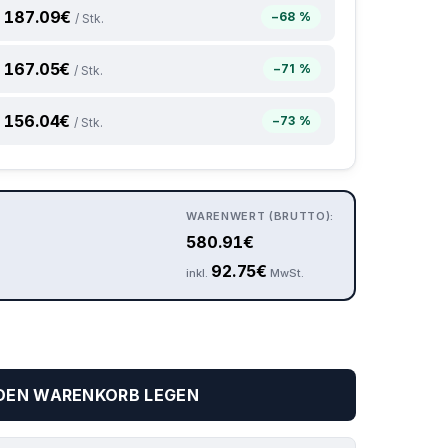
187.09
€
−68 %
/ Stk.
167.05
€
−71 %
/ Stk.
156.04
€
−73 %
/ Stk.
WARENWERT (BRUTTO):
580.91
€
92.75
€
inkl.
MwSt.
 DEN WARENKORB LEGEN