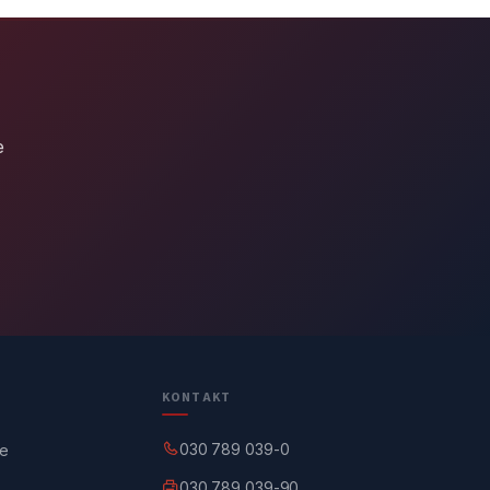
e
KONTAKT
030 789 039-0
ge
030 789 039-90