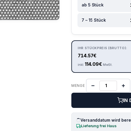
ab 5 Stück
7 – 15 Stück
IHR STÜCKPREIS (BRUTTO):
714.57
€
114.09
€
inkl.
MwSt.
−
+
MENGE
IN
Versanddatum wird berec
Lieferung frei Haus