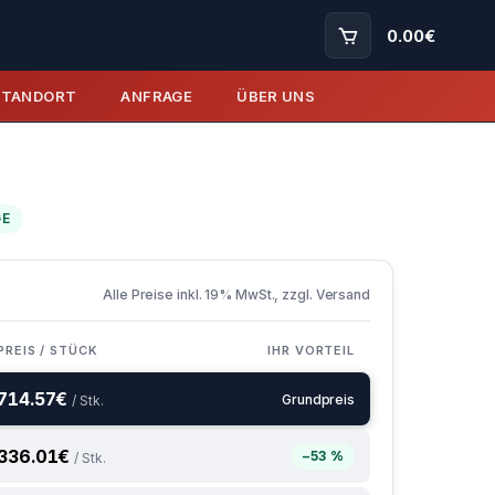
0.00
€
STANDORT
ANFRAGE
ÜBER UNS
GE
Alle Preise inkl. 19% MwSt., zzgl. Versand
PREIS / STÜCK
IHR VORTEIL
714.57
€
Grundpreis
/ Stk.
336.01
€
−53 %
/ Stk.