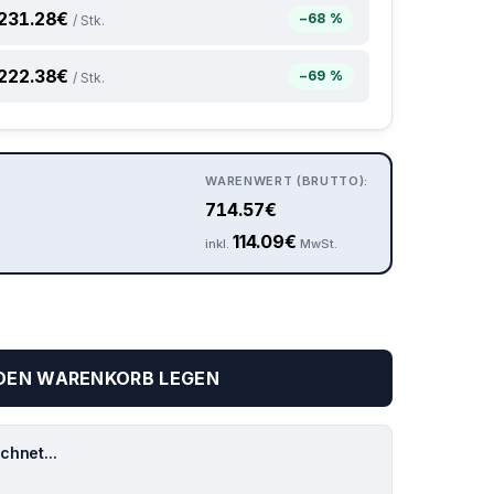
231.28
€
−68 %
/ Stk.
222.38
€
−69 %
/ Stk.
WARENWERT (BRUTTO):
714.57
€
114.09
€
inkl.
MwSt.
 DEN WARENKORB LEGEN
hnet...