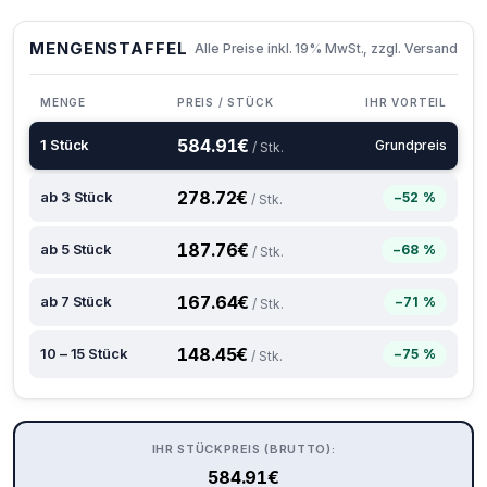
MENGENSTAFFEL
Alle Preise inkl. 19% MwSt., zzgl. Versand
MENGE
PREIS / STÜCK
IHR VORTEIL
584.91
€
1 Stück
Grundpreis
/ Stk.
278.72
€
ab 3 Stück
−52 %
/ Stk.
187.76
€
ab 5 Stück
−68 %
/ Stk.
167.64
€
ab 7 Stück
−71 %
/ Stk.
148.45
€
10 – 15 Stück
−75 %
/ Stk.
IHR STÜCKPREIS (BRUTTO):
584.91
€