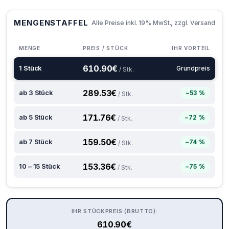
MENGENSTAFFEL
Alle Preise inkl. 19% MwSt., zzgl. Versand
MENGE
PREIS / STÜCK
IHR VORTEIL
610.90
€
1 Stück
Grundpreis
/ Stk.
289.53
€
ab 3 Stück
−53 %
/ Stk.
171.76
€
ab 5 Stück
−72 %
/ Stk.
159.50
€
ab 7 Stück
−74 %
/ Stk.
153.36
€
10 – 15 Stück
−75 %
/ Stk.
IHR STÜCKPREIS (BRUTTO):
610.90
€