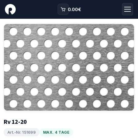
0.00
€
Rv 12-20
Art.-Nr. 151699
MAX. 4 TAGE