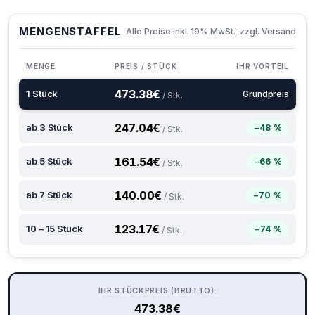
MENGENSTAFFEL
Alle Preise inkl. 19% MwSt., zzgl. Versand
MENGE
PREIS / STÜCK
IHR VORTEIL
473.38
€
1 Stück
Grundpreis
/ Stk.
247.04
€
ab 3 Stück
−48 %
/ Stk.
161.54
€
ab 5 Stück
−66 %
/ Stk.
140.00
€
ab 7 Stück
−70 %
/ Stk.
123.17
€
10 – 15 Stück
−74 %
/ Stk.
IHR STÜCKPREIS (BRUTTO):
473.38
€