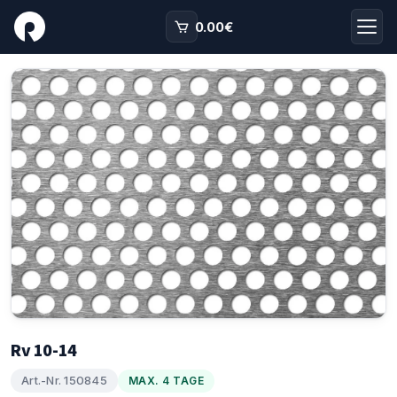
0.00
€
Rv 10-14
Art.-Nr. 150845
MAX. 4 TAGE