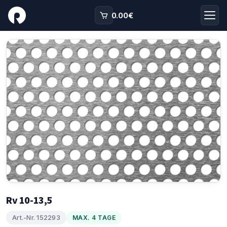
0.00
€
Rv 10-13,5
Art.-Nr. 152293
MAX. 4 TAGE