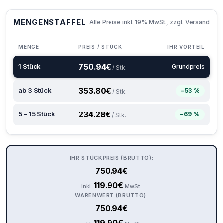
MENGENSTAFFEL
Alle Preise inkl. 19% MwSt., zzgl. Versand
MENGE
PREIS / STÜCK
IHR VORTEIL
750.94
€
1 Stück
Grundpreis
/ Stk.
353.80
€
ab 3 Stück
−53 %
/ Stk.
234.28
€
5 – 15 Stück
−69 %
/ Stk.
IHR STÜCKPREIS (BRUTTO):
750.94
€
119.90
€
inkl.
MwSt.
WARENWERT (BRUTTO):
750.94
€
119.90
€