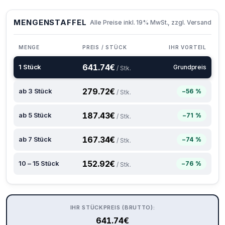
MENGENSTAFFEL
Alle Preise inkl. 19% MwSt., zzgl. Versand
MENGE
PREIS / STÜCK
IHR VORTEIL
641.74
€
1 Stück
Grundpreis
/ Stk.
279.72
€
ab 3 Stück
−56 %
/ Stk.
187.43
€
ab 5 Stück
−71 %
/ Stk.
167.34
€
ab 7 Stück
−74 %
/ Stk.
152.92
€
10 – 15 Stück
−76 %
/ Stk.
IHR STÜCKPREIS (BRUTTO):
641.74
€