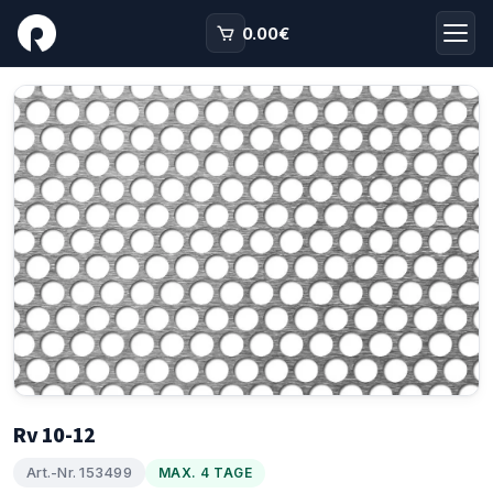
0.00
€
Rv 10-12
Art.-Nr. 153499
MAX. 4 TAGE