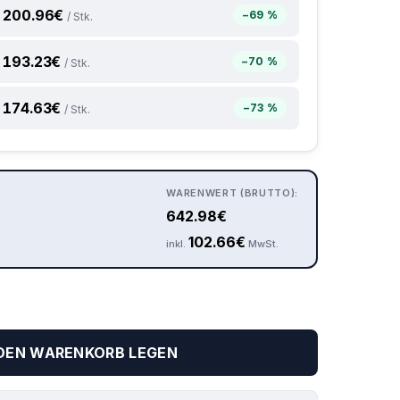
200.96
€
−69 %
/ Stk.
193.23
€
−70 %
/ Stk.
174.63
€
−73 %
/ Stk.
WARENWERT (BRUTTO):
642.98
€
102.66
€
inkl.
MwSt.
 DEN WARENKORB LEGEN