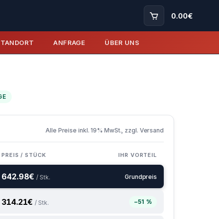
0.00
€
STANDORT
ANFRAGE
ÜBER UNS
GE
Alle Preise inkl. 19% MwSt., zzgl. Versand
PREIS / STÜCK
IHR VORTEIL
642.98
€
Grundpreis
/ Stk.
314.21
€
−51 %
/ Stk.