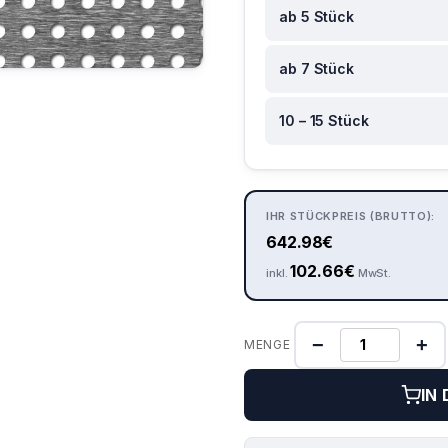
ab 5 Stück
ab 7 Stück
10 – 15 Stück
IHR STÜCKPREIS (BRUTTO):
642.98
€
102.66
€
inkl.
MwSt.
−
+
MENGE
IN