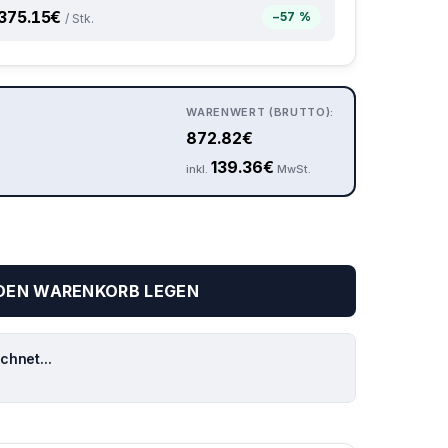
375.15
€
−57 %
/ Stk.
WARENWERT (BRUTTO):
872.82
€
139.36
€
inkl.
MwSt.
 DEN WARENKORB LEGEN
hnet...