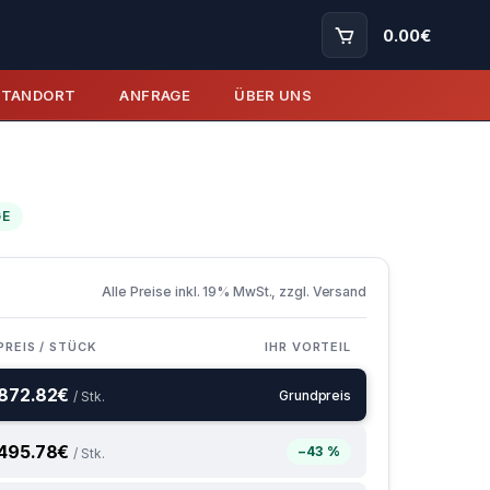
0.00
€
STANDORT
ANFRAGE
ÜBER UNS
GE
Alle Preise inkl. 19% MwSt., zzgl. Versand
PREIS / STÜCK
IHR VORTEIL
872.82
€
Grundpreis
/ Stk.
495.78
€
−43 %
/ Stk.