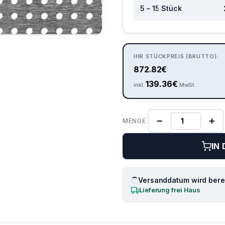
5 – 15 Stück
IHR STÜCKPREIS (BRUTTO):
872.82
€
139.36
€
inkl.
MwSt.
−
+
MENGE
IN
Versanddatum wird berec
Lieferung frei Haus