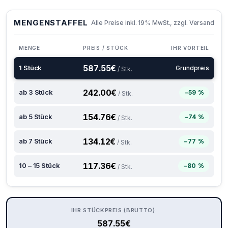
MENGENSTAFFEL
Alle Preise inkl. 19% MwSt., zzgl. Versand
MENGE
PREIS / STÜCK
IHR VORTEIL
587.55
€
1 Stück
Grundpreis
/ Stk.
242.00
€
ab 3 Stück
−59 %
/ Stk.
154.76
€
ab 5 Stück
−74 %
/ Stk.
134.12
€
ab 7 Stück
−77 %
/ Stk.
117.36
€
10 – 15 Stück
−80 %
/ Stk.
IHR STÜCKPREIS (BRUTTO):
587.55
€