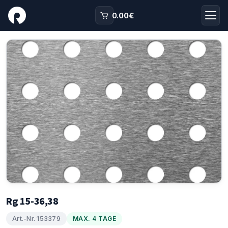
0.00
€
Rg 15-36,38
Art.-Nr. 153379
MAX. 4 TAGE