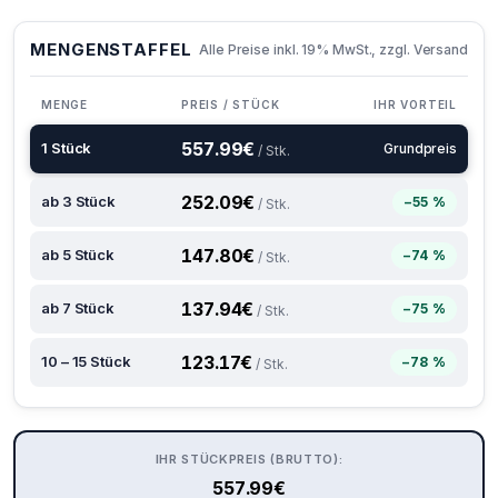
MENGENSTAFFEL
Alle Preise inkl. 19% MwSt., zzgl. Versand
MENGE
PREIS / STÜCK
IHR VORTEIL
557.99
€
1 Stück
Grundpreis
/ Stk.
252.09
€
ab 3 Stück
−55 %
/ Stk.
147.80
€
ab 5 Stück
−74 %
/ Stk.
137.94
€
ab 7 Stück
−75 %
/ Stk.
123.17
€
10 – 15 Stück
−78 %
/ Stk.
IHR STÜCKPREIS (BRUTTO):
557.99
€