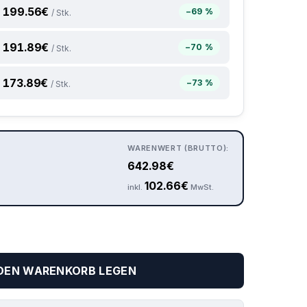
199.56
€
−69 %
/ Stk.
191.89
€
−70 %
/ Stk.
173.89
€
−73 %
/ Stk.
WARENWERT (BRUTTO):
642.98
€
102.66
€
inkl.
MwSt.
 DEN WARENKORB LEGEN