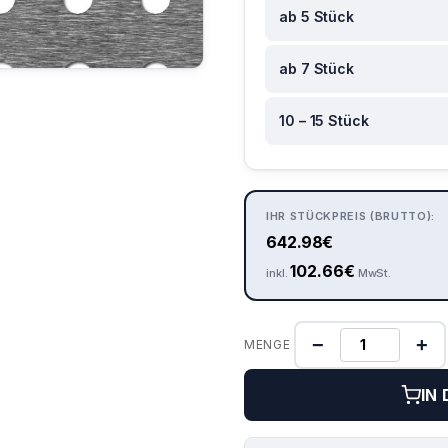
ab 5 Stück
ab 7 Stück
10 – 15 Stück
IHR STÜCKPREIS (BRUTTO):
642.98
€
102.66
€
inkl.
MwSt.
−
+
MENGE
IN