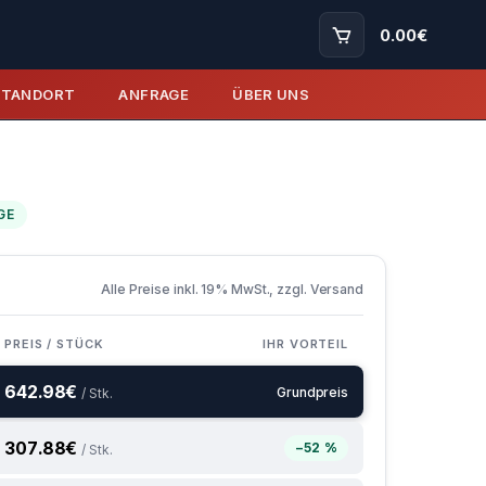
0.00
€
STANDORT
ANFRAGE
ÜBER UNS
GE
Alle Preise inkl. 19% MwSt., zzgl. Versand
PREIS / STÜCK
IHR VORTEIL
642.98
€
Grundpreis
/ Stk.
307.88
€
−52 %
/ Stk.