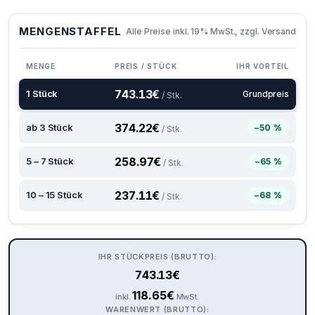
MENGENSTAFFEL
Alle Preise inkl. 19% MwSt., zzgl. Versand
MENGE
PREIS / STÜCK
IHR VORTEIL
743.13
€
1 Stück
Grundpreis
/ Stk.
374.22
€
ab 3 Stück
−50 %
/ Stk.
258.97
€
5 – 7 Stück
−65 %
/ Stk.
237.11
€
10 – 15 Stück
−68 %
/ Stk.
IHR STÜCKPREIS (BRUTTO):
743.13
€
118.65
€
inkl.
MwSt.
WARENWERT (BRUTTO):