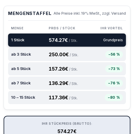
MENGENSTAFFEL
Alle Preise inkl. 19% MwSt., zzgl. Versand
MENGE
PREIS / STÜCK
IHR VORTEIL
574.27
€
1 Stück
Grundpreis
/ Stk.
250.00
€
ab 3 Stück
−56 %
/ Stk.
157.26
€
ab 5 Stück
−73 %
/ Stk.
136.29
€
ab 7 Stück
−76 %
/ Stk.
117.36
€
10 – 15 Stück
−80 %
/ Stk.
IHR STÜCKPREIS (BRUTTO):
574.27
€