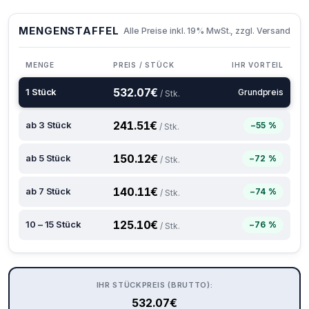
MENGENSTAFFEL
Alle Preise inkl. 19% MwSt., zzgl. Versand
MENGE
PREIS / STÜCK
IHR VORTEIL
532.07
€
1 Stück
Grundpreis
/ Stk.
241.51
€
ab 3 Stück
−55 %
/ Stk.
150.12
€
ab 5 Stück
−72 %
/ Stk.
140.11
€
ab 7 Stück
−74 %
/ Stk.
125.10
€
10 – 15 Stück
−76 %
/ Stk.
IHR STÜCKPREIS (BRUTTO):
532.07
€