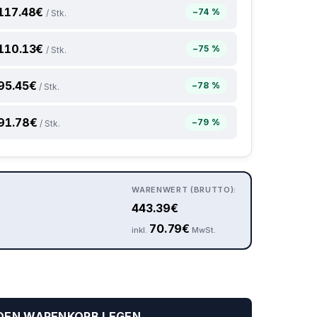
117.48
€
−74 %
/ Stk.
110.13
€
−75 %
/ Stk.
95.45
€
−78 %
/ Stk.
91.78
€
−79 %
/ Stk.
WARENWERT (BRUTTO):
443.39
€
70.79
€
inkl.
MwSt.
 DEN WARENKORB LEGEN