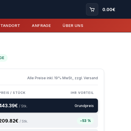
0.00
€
STANDORT
ANFRAGE
ÜBER UNS
GE
Alle Preise inkl. 19% MwSt., zzgl. Versand
PREIS / STÜCK
IHR VORTEIL
443.39
€
Grundpreis
/ Stk.
209.82
€
−53 %
/ Stk.