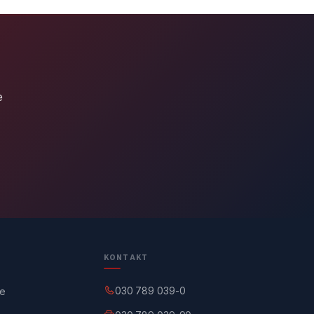
e
KONTAKT
030 789 039-0
ge