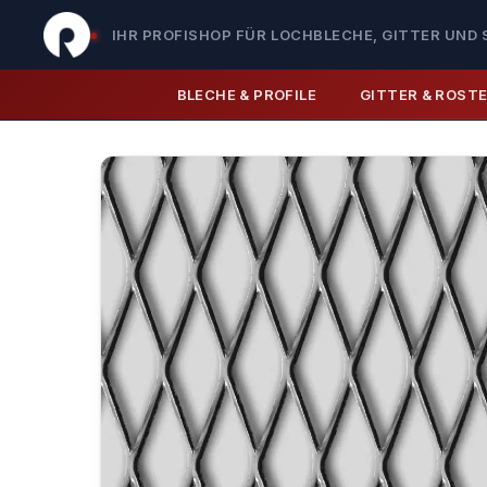
IHR PROFISHOP FÜR LOCHBLECHE, GITTER UND 
BLECHE & PROFILE
GITTER & ROST