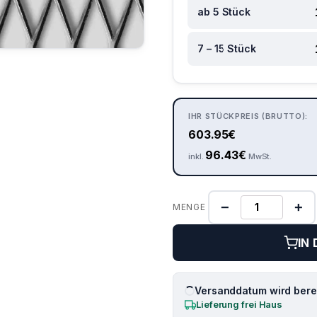
ab 5 Stück
7 – 15 Stück
IHR STÜCKPREIS (BRUTTO):
603.95
€
96.43
€
inkl.
MwSt.
−
+
MENGE
IN
Versanddatum wird berec
Lieferung frei Haus