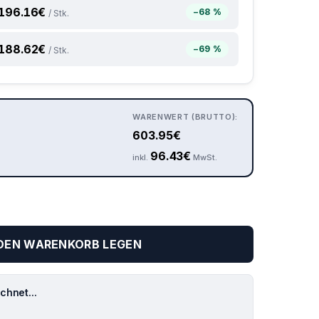
196.16
€
−68 %
/ Stk.
188.62
€
−69 %
/ Stk.
WARENWERT (BRUTTO):
603.95
€
96.43
€
inkl.
MwSt.
 DEN WARENKORB LEGEN
hnet...