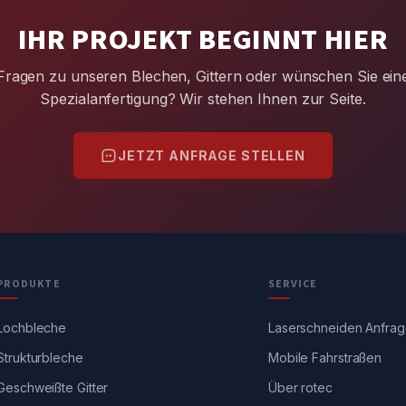
IHR PROJEKT BEGINNT HIER
Fragen zu unseren Blechen, Gittern oder wünschen Sie ein
Spezialanfertigung? Wir stehen Ihnen zur Seite.
JETZT ANFRAGE STELLEN
PRODUKTE
SERVICE
Lochbleche
Laserschneiden Anfra
Strukturbleche
Mobile Fahrstraßen
Geschweißte Gitter
Über rotec