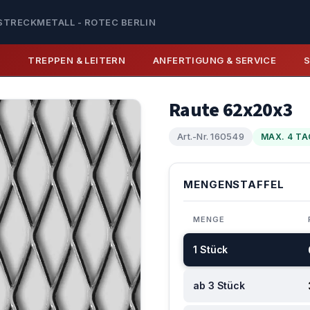
STRECKMETALL - ROTEC BERLIN
E
TREPPEN & LEITERN
ANFERTIGUNG & SERVICE
Raute 62x20x3
Art.-Nr. 160549
MAX. 4 TA
MENGENSTAFFEL
MENGE
1 Stück
ab 3 Stück