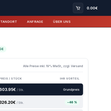
0.00
€
STANDORT
ANFRAGE
ÜBER UNS
GE
Alle Preise inkl. 19% MwSt., zzgl. Versand
PREIS / STÜCK
IHR VORTEIL
603.95
€
Grundpreis
/ Stk.
326.20
€
−46 %
/ Stk.