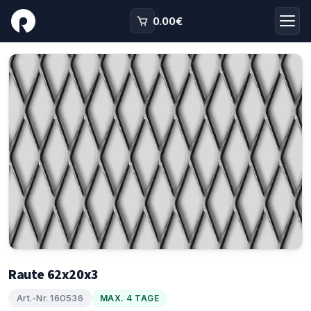
0.00
€
Raute 62x20x3
Art.-Nr. 160536
MAX. 4 TAGE