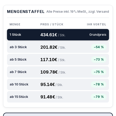
MENGENSTAFFEL
Alle Preise inkl. 19% MwSt., zzgl. Versand
MENGE
PREIS / STÜCK
IHR VORTEIL
434.61
€
1 Stück
Grundpreis
/ Stk.
201.82
€
ab 3 Stück
−54 %
/ Stk.
117.10
€
ab 5 Stück
−73 %
/ Stk.
109.78
€
ab 7 Stück
−75 %
/ Stk.
95.14
€
ab 10 Stück
−78 %
/ Stk.
91.48
€
ab 15 Stück
−79 %
/ Stk.