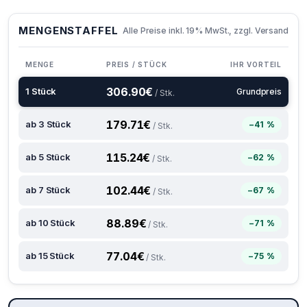
MENGENSTAFFEL
Alle Preise inkl. 19% MwSt., zzgl. Versand
MENGE
PREIS / STÜCK
IHR VORTEIL
306.90
€
1 Stück
Grundpreis
/ Stk.
179.71
€
ab 3 Stück
−41 %
/ Stk.
115.24
€
ab 5 Stück
−62 %
/ Stk.
102.44
€
ab 7 Stück
−67 %
/ Stk.
88.89
€
ab 10 Stück
−71 %
/ Stk.
77.04
€
ab 15 Stück
−75 %
/ Stk.