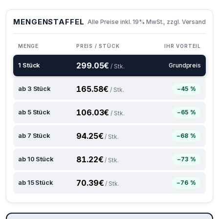
MENGENSTAFFEL
Alle Preise inkl. 19% MwSt., zzgl. Versand
MENGE
PREIS / STÜCK
IHR VORTEIL
299.05
€
1 Stück
Grundpreis
/ Stk.
165.58
€
ab 3 Stück
−45 %
/ Stk.
106.03
€
ab 5 Stück
−65 %
/ Stk.
94.25
€
ab 7 Stück
−68 %
/ Stk.
81.22
€
ab 10 Stück
−73 %
/ Stk.
70.39
€
ab 15 Stück
−76 %
/ Stk.