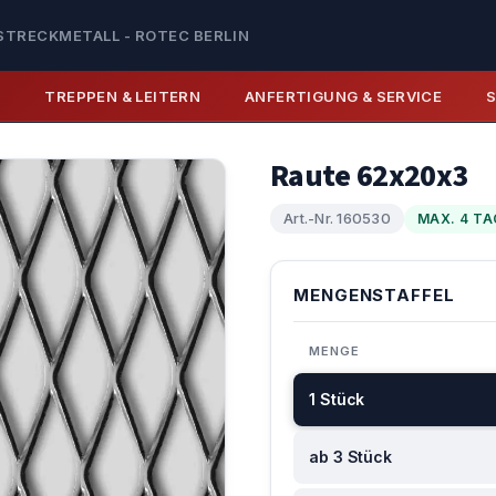
STRECKMETALL - ROTEC BERLIN
E
TREPPEN & LEITERN
ANFERTIGUNG & SERVICE
Raute 62x20x3
Art.-Nr. 160530
MAX. 4 TA
MENGENSTAFFEL
MENGE
1 Stück
ab 3 Stück