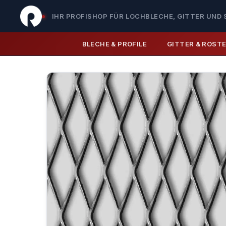
IHR PROFISHOP FÜR LOCHBLECHE, GITTER UND 
BLECHE & PROFILE
GITTER & ROST