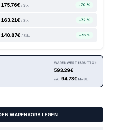
175.76
€
−70 %
/ Stk.
163.21
€
−72 %
/ Stk.
140.87
€
−76 %
/ Stk.
WARENWERT (BRUTTO):
593.29
€
94.73
€
inkl.
MwSt.
 DEN WARENKORB LEGEN