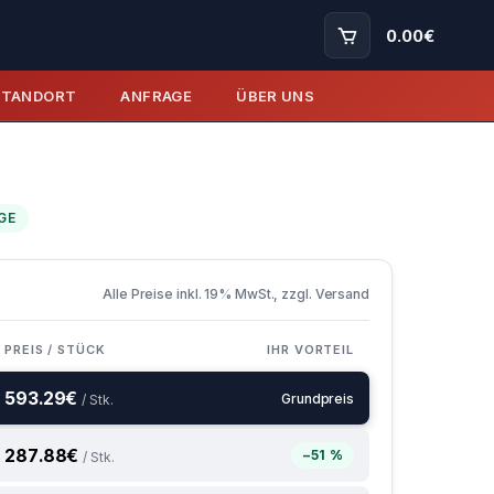
0.00
€
STANDORT
ANFRAGE
ÜBER UNS
GE
Alle Preise inkl. 19% MwSt., zzgl. Versand
PREIS / STÜCK
IHR VORTEIL
593.29
€
Grundpreis
/ Stk.
287.88
€
−51 %
/ Stk.