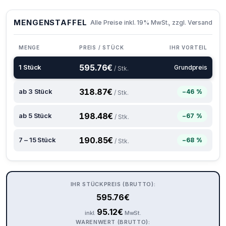
MENGENSTAFFEL
Alle Preise inkl. 19% MwSt., zzgl. Versand
MENGE
PREIS / STÜCK
IHR VORTEIL
595.76
€
1 Stück
Grundpreis
/ Stk.
318.87
€
ab 3 Stück
−46 %
/ Stk.
198.48
€
ab 5 Stück
−67 %
/ Stk.
190.85
€
7 – 15 Stück
−68 %
/ Stk.
IHR STÜCKPREIS (BRUTTO):
595.76
€
95.12
€
inkl.
MwSt.
WARENWERT (BRUTTO):