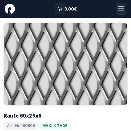
0.00
€
Raute 60x25x6
Art.-Nr. 160508
MAX. 4 TAGE