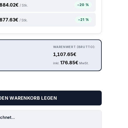
884.02
€
−20 %
/ Stk.
877.63
€
−21 %
/ Stk.
WARENWERT (BRUTTO):
1,107.65
€
176.85
€
inkl.
MwSt.
 DEN WARENKORB LEGEN
hnet...