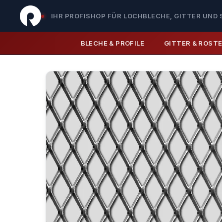
IHR PROFISHOP FÜR LOCHBLECHE, GITTER UND 
BLECHE & PROFILE
GITTER & ROST