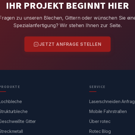
IHR PROJEKT BEGINNT HIER
Fragen zu unseren Blechen, Gittern oder wünschen Sie ein
Spezialanfertigung? Wir stehen Ihnen zur Seite.
JETZT ANFRAGE STELLEN
PRODUKTE
SERVICE
Lochbleche
Laserschneiden Anfra
Strukturbleche
Mobile Fahrstraßen
Geschweißte Gitter
Über rotec
Streckmetall
Rotec Blog