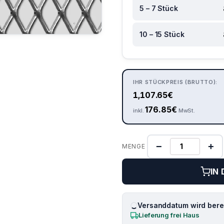
5 – 7 Stück
10 – 15 Stück
IHR STÜCKPREIS (BRUTTO):
1,107.65
€
176.85
€
inkl.
MwSt.
−
+
MENGE
IN
Versanddatum wird berec
Lieferung frei Haus