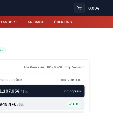
0.00
€
STANDORT
ANFRAGE
ÜBER UNS
GE
Alle Preise inkl. 19% MwSt., zzgl. Versand
PREIS / STÜCK
IHR VORTEIL
1,107.65
€
Grundpreis
/ Stk.
949.47
€
−14 %
/ Stk.