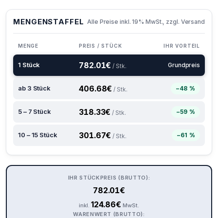
MENGENSTAFFEL
Alle Preise inkl. 19% MwSt., zzgl. Versand
MENGE
PREIS / STÜCK
IHR VORTEIL
782.01
€
1 Stück
Grundpreis
/ Stk.
406.68
€
ab 3 Stück
−48 %
/ Stk.
318.33
€
5 – 7 Stück
−59 %
/ Stk.
301.67
€
10 – 15 Stück
−61 %
/ Stk.
IHR STÜCKPREIS (BRUTTO):
782.01
€
124.86
€
inkl.
MwSt.
WARENWERT (BRUTTO):