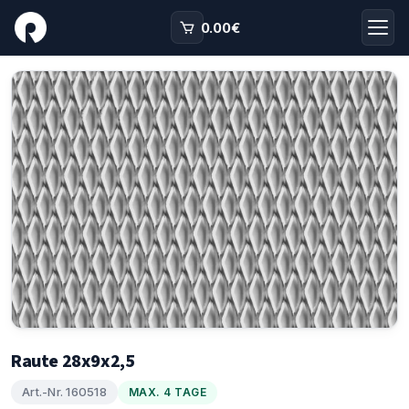
0.00
€
Raute 28x9x2,5
Art.-Nr. 160518
MAX. 4 TAGE