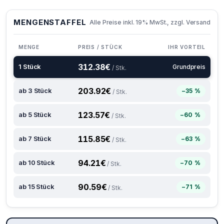
MENGENSTAFFEL
Alle Preise inkl. 19% MwSt., zzgl. Versand
MENGE
PREIS / STÜCK
IHR VORTEIL
312.38
€
1 Stück
Grundpreis
/ Stk.
203.92
€
ab 3 Stück
−35 %
/ Stk.
123.57
€
ab 5 Stück
−60 %
/ Stk.
115.85
€
ab 7 Stück
−63 %
/ Stk.
94.21
€
ab 10 Stück
−70 %
/ Stk.
90.59
€
ab 15 Stück
−71 %
/ Stk.