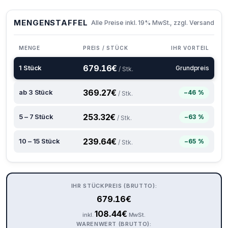
MENGENSTAFFEL
Alle Preise inkl. 19% MwSt., zzgl. Versand
MENGE
PREIS / STÜCK
IHR VORTEIL
679.16
€
1 Stück
Grundpreis
/ Stk.
369.27
€
ab 3 Stück
−46 %
/ Stk.
253.32
€
5 – 7 Stück
−63 %
/ Stk.
239.64
€
10 – 15 Stück
−65 %
/ Stk.
IHR STÜCKPREIS (BRUTTO):
679.16
€
108.44
€
inkl.
MwSt.
WARENWERT (BRUTTO):