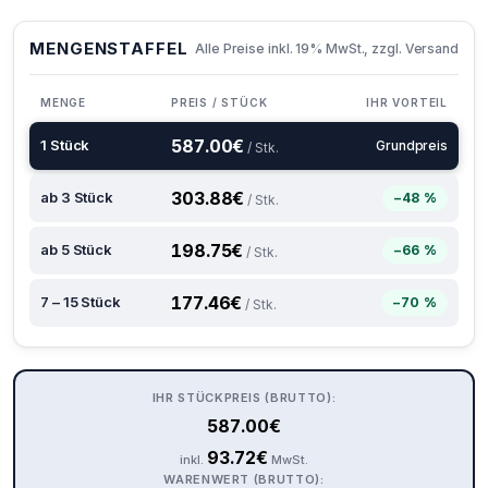
MENGENSTAFFEL
Alle Preise inkl. 19% MwSt., zzgl. Versand
MENGE
PREIS / STÜCK
IHR VORTEIL
587.00
€
1 Stück
Grundpreis
/ Stk.
303.88
€
ab 3 Stück
−48 %
/ Stk.
198.75
€
ab 5 Stück
−66 %
/ Stk.
177.46
€
7 – 15 Stück
−70 %
/ Stk.
IHR STÜCKPREIS (BRUTTO):
587.00
€
93.72
€
inkl.
MwSt.
WARENWERT (BRUTTO):