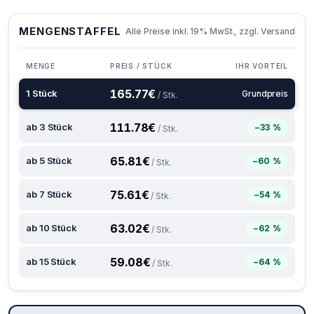
MENGENSTAFFEL
Alle Preise inkl. 19% MwSt., zzgl. Versand
MENGE
PREIS / STÜCK
IHR VORTEIL
165.77
€
1 Stück
Grundpreis
/ Stk.
111.78
€
ab 3 Stück
−33 %
/ Stk.
65.81
€
ab 5 Stück
−60 %
/ Stk.
75.61
€
ab 7 Stück
−54 %
/ Stk.
63.02
€
ab 10 Stück
−62 %
/ Stk.
59.08
€
ab 15 Stück
−64 %
/ Stk.