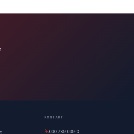
e
KONTAKT
030 789 039-0
ge