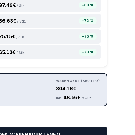
97.46
€
−68 %
/ Stk.
86.63
€
−72 %
/ Stk.
75.15
€
−75 %
/ Stk.
65.13
€
−79 %
/ Stk.
WARENWERT (BRUTTO):
304.16
€
48.56
€
inkl.
MwSt.
 DEN WARENKORB LEGEN