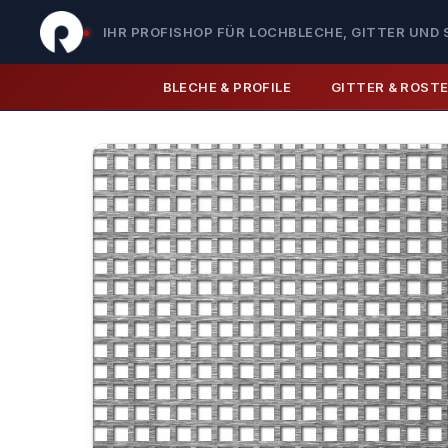
IHR PROFISHOP FÜR LOCHBLECHE, GITTER UND 
BLECHE & PROFILE
GITTER & ROST