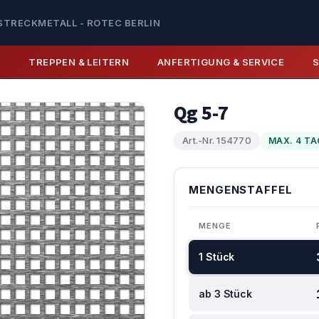
STRECKMETALL - ROTEC BERLIN
E
TREPPEN & LEITERN
ANFERTIGUNG & SERVICE
Qg 5-7
Art.-Nr. 154770
MAX. 4 TA
MENGENSTAFFEL
MENGE
1 Stück
ab 3 Stück