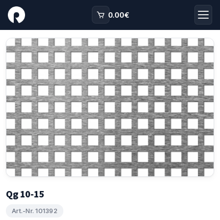
0.00
€
Qg 10-15
Art.-Nr. 101392