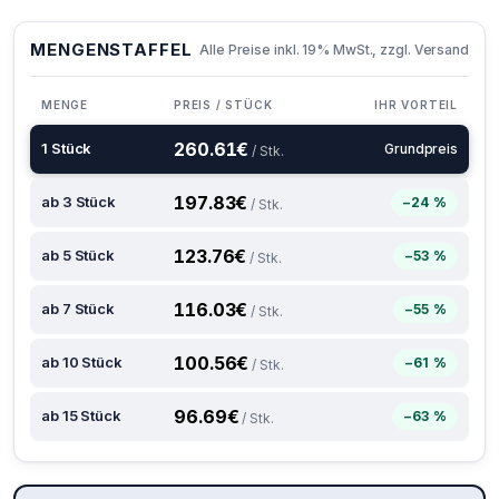
MENGENSTAFFEL
Alle Preise inkl. 19% MwSt., zzgl. Versand
MENGE
PREIS / STÜCK
IHR VORTEIL
260.61
€
1 Stück
Grundpreis
/ Stk.
197.83
€
ab 3 Stück
−24 %
/ Stk.
123.76
€
ab 5 Stück
−53 %
/ Stk.
116.03
€
ab 7 Stück
−55 %
/ Stk.
100.56
€
ab 10 Stück
−61 %
/ Stk.
96.69
€
ab 15 Stück
−63 %
/ Stk.