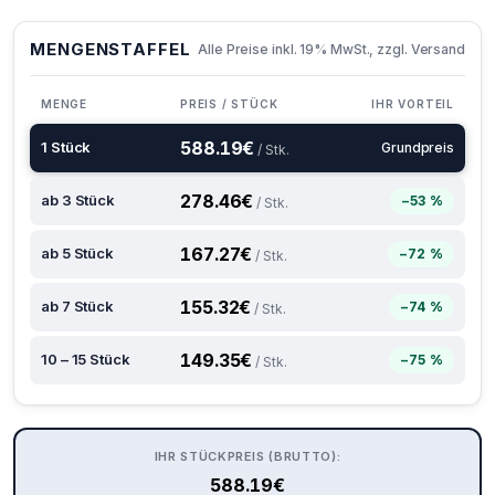
MENGENSTAFFEL
Alle Preise inkl. 19% MwSt., zzgl. Versand
MENGE
PREIS / STÜCK
IHR VORTEIL
588.19
€
1 Stück
Grundpreis
/ Stk.
278.46
€
ab 3 Stück
−53 %
/ Stk.
167.27
€
ab 5 Stück
−72 %
/ Stk.
155.32
€
ab 7 Stück
−74 %
/ Stk.
149.35
€
10 – 15 Stück
−75 %
/ Stk.
IHR STÜCKPREIS (BRUTTO):
588.19
€