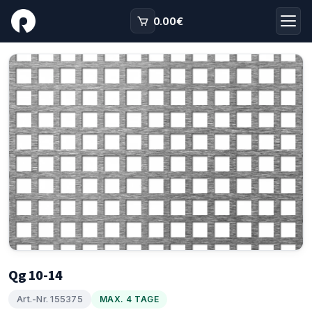
0.00
€
Qg 10-14
Art.-Nr. 155375
MAX. 4 TAGE