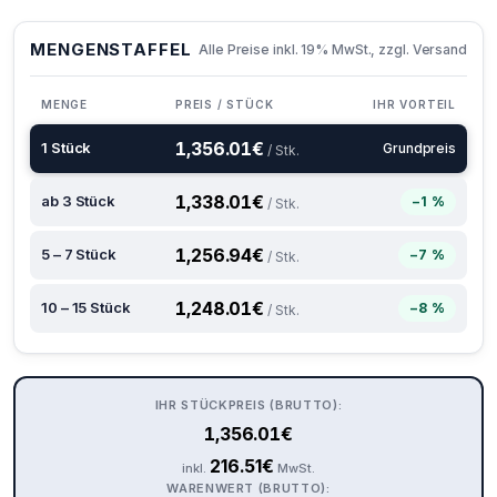
MENGENSTAFFEL
Alle Preise inkl. 19% MwSt., zzgl. Versand
MENGE
PREIS / STÜCK
IHR VORTEIL
1,356.01
€
1 Stück
Grundpreis
/ Stk.
1,338.01
€
ab 3 Stück
−1 %
/ Stk.
1,256.94
€
5 – 7 Stück
−7 %
/ Stk.
1,248.01
€
10 – 15 Stück
−8 %
/ Stk.
IHR STÜCKPREIS (BRUTTO):
1,356.01
€
216.51
€
inkl.
MwSt.
WARENWERT (BRUTTO):